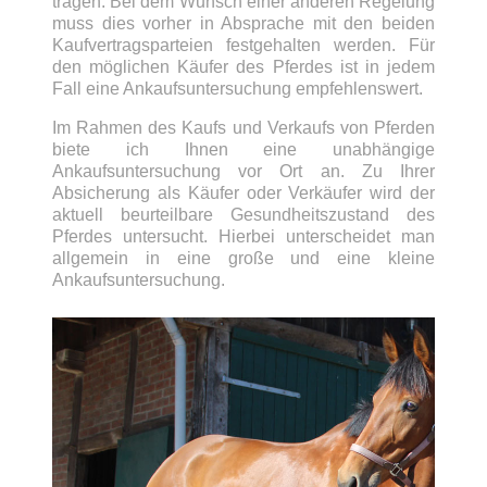
tragen. Bei dem Wunsch einer anderen Regelung
muss dies vorher in Absprache mit den beiden
Kaufvertragsparteien festgehalten werden. Für
den möglichen Käufer des Pferdes ist in jedem
Fall eine Ankaufsuntersuchung empfehlenswert.
Im Rahmen des Kaufs und Verkaufs von Pferden
biete ich Ihnen eine unabhängige
Ankaufsuntersuchung vor Ort an. Zu Ihrer
Absicherung als Käufer oder Verkäufer wird der
aktuell beurteilbare Gesundheitszustand des
Pferdes untersucht. Hierbei unterscheidet man
allgemein in eine große und eine kleine
Ankaufsuntersuchung.